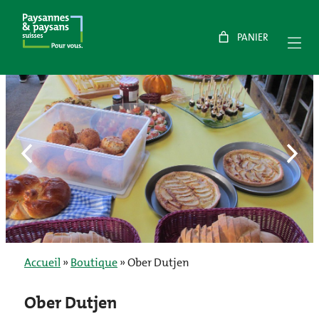
Aller
au
contenu
Accueil
»
Boutique
»
Ober Dutjen
Ober Dutjen