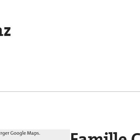
az
Famille 
harger Google Maps.