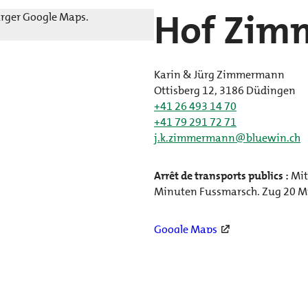
Hof Zi
harger Google Maps.
Karin & Jürg Zimmermann
Ottisberg 12, 3186 Düdingen
+41 26 493 14 70
+41 79 291 72 71
j.k.zimmermann@bluewin.ch
Arrêt de transports publics :
Mit
Minuten Fussmarsch. Zug 20 Mi
Google Maps